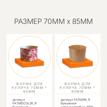
РАЗМЕР 70ММ х 85ММ
ФОРМА ДЛЯ
ФОРМА ДЛЯ
КУЛИЧА 70ММ *
КУЛИЧА 70ММ *
85ММ
85ММ
артикул
артикул PA7085R_R
PA7085COL2R_R
бумажная
бумажная
штук в коробке: 3000