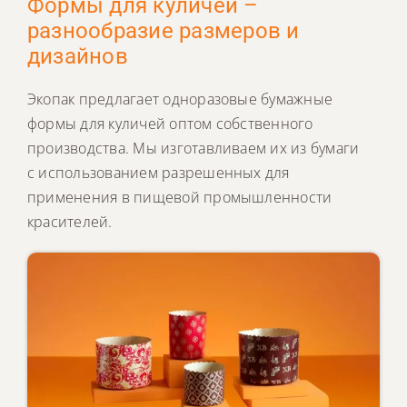
Формы для куличей –
КОНТАКТЫ
разнообразие размеров и
дизайнов
ПОИСК
Экопак предлагает одноразовые бумажные
формы для куличей оптом собственного
производства. Мы изготавливаем их из бумаги
с использованием разрешенных для
применения в пищевой промышленности
красителей.