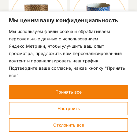
Мы ценим вашу конфиденциальность
Мы используем файлы cookie и обрабатываем
персональные данные с использованием
Яндекс.Метрики, чтобы улучшить ваш опыт
ФОРМА ДЛЯ
ФОРМА ДЛЯ
просмотра, предложить вам персонализированный
КУЛИЧА 70ММ *
КУЛИЧА 70ММ *
контент и проанализировать наш трафик.
85ММ
85ММ
Подтвердите ваше согласие, нажав кнопку "Принять
артикул PA7085PEG_R
артикул
все".
бумажная
PA7085PEGC_R
штук в коробке: 3000
бумажная
коробок на паллете:
штук в коробке: 3000
24
коробок на паллете:
Принять все
24
Настроить
Заказать
Заказать
Отклонить все
оптом
оптом