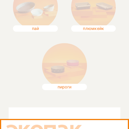
пай
плюмкейк
пироги