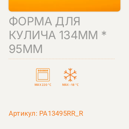
КОНТАКТЫ
ФОРМА ДЛЯ
ПОИСК
КУЛИЧА 134ММ *
95ММ
MAX 220 °C
MAX -18 °C
Артикул: PA13495RR_R