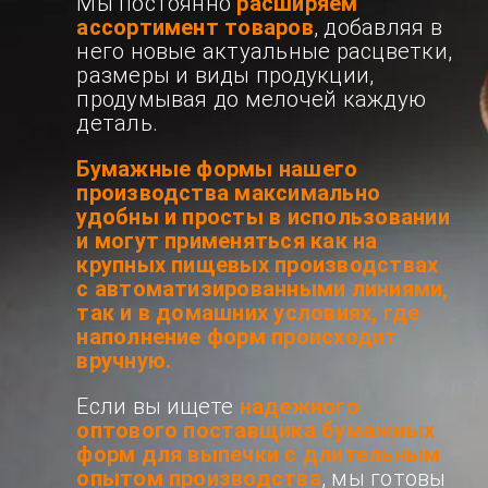
Мы постоянно
расширяем
ассортимент товаров
, добавляя в
него новые актуальные расцветки,
размеры и виды продукции,
продумывая до мелочей каждую
деталь.
Бумажные формы нашего
производства максимально
удобны и просты в использовании
и могут применяться как на
крупных пищевых производствах
с автоматизированными линиями,
так и в домашних условиях, где
наполнение форм происходит
вручную.
Если вы ищете
надежного
оптового поставщика бумажных
форм для выпечки с длительным
опытом производства
, мы готовы