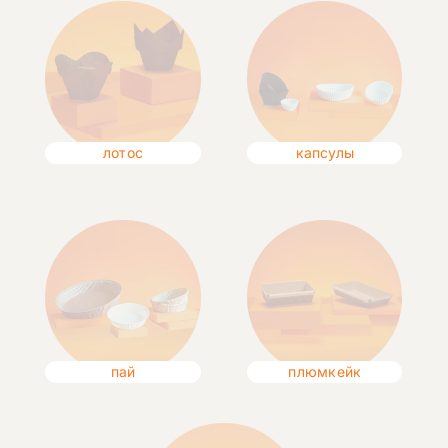
лотос
капсулы
пай
плюмкейк