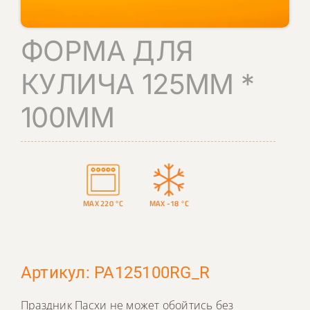
КОНТАКТЫ
ФОРМА ДЛЯ
ПОИСК
КУЛИЧА 125ММ *
100ММ
MAX 220 °C
MAX -18 °C
Артикул: PA125100RG_R
Праздник Пасхи не может обойтись без