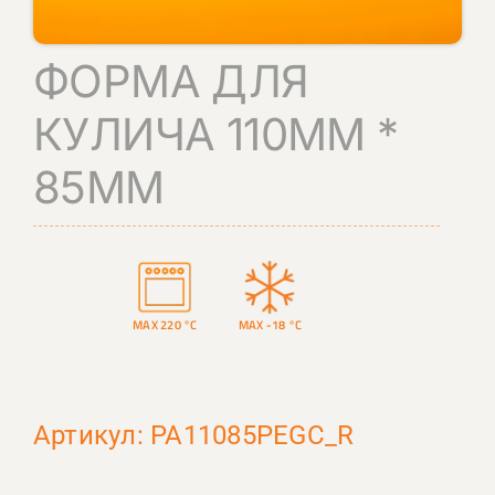
КОНТАКТЫ
ФОРМА ДЛЯ
ПОИСК
КУЛИЧА 110ММ *
85ММ
MAX 220 °C
MAX -18 °C
Артикул: PA11085PEGC_R