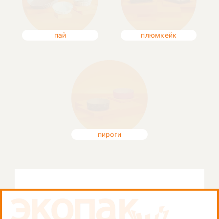
пай
плюмкейк
пироги