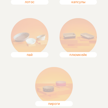
лотос
капсулы
пай
плюмкейк
пироги