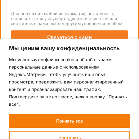
Для получения любой информации, пожалуйста,
напишите в нашу службу поддержки клиентов или
свяжитесь с нами любым другим удобным способом.
Связаться с нами
Мы ценим вашу конфиденциальность
+7 (495) 755-16-72
Мы используем файлы cookie и обрабатываем
персональные данные с использованием
ecopack_russia@ecopack.com
Яндекс.Метрики, чтобы улучшить ваш опыт
просмотра, предложить вам персонализированный
контент и проанализировать наш трафик.
Подтвердите ваше согласие, нажав кнопку "Принять
все".
Политика конфиденциальности
Принять все
Настроить
© ООО “Экопак”, 2024 – 2026 | 142517, Московская область,