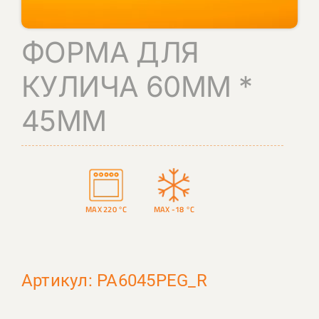
КОНТАКТЫ
ФОРМА ДЛЯ
ПОИСК
КУЛИЧА 60ММ *
45ММ
MAX 220 °C
MAX -18 °C
Артикул: PA6045PEG_R