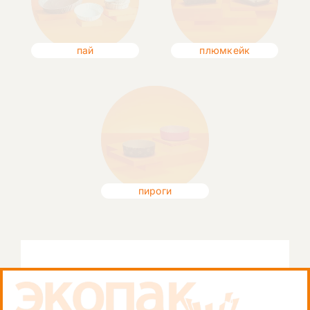
пай
плюмкейк
пироги