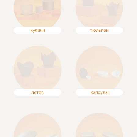
куличи
тюльпан
лотос
капсулы