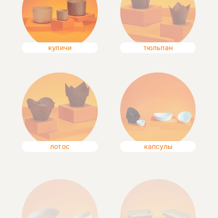
куличи
тюльпан
лотос
капсулы