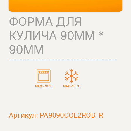
КОНТАКТЫ
ФОРМА ДЛЯ
ПОИСК
КУЛИЧА 90ММ *
90ММ
MAX 220 °C
MAX -18 °C
Артикул: PA9090COL2ROB_R