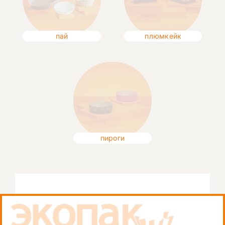
пай
плюмкейк
пироги