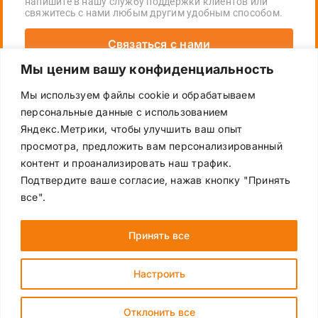
напишите в нашу службу поддержки клиентов или
свяжитесь с нами любым другим удобным способом.
Связаться с нами
Мы ценим вашу конфиденциальность
+7 (495) 755-16-72
Мы используем файлы cookie и обрабатываем
персональные данные с использованием
ecopack_russia@ecopack.com
Яндекс.Метрики, чтобы улучшить ваш опыт
просмотра, предложить вам персонализированный
контент и проанализировать наш трафик.
Подтвердите ваше согласие, нажав кнопку "Принять
все".
Политика конфиденциальности
Принять все
© ООО “Экопак”, 2024 – 2026 | 142517, Московская область,
Настроить
Павловский Посад, Евсеево, 36И | ОГРН 1095035000610 | ИНН
5035038646 | КПП 503501001
Отклонить все