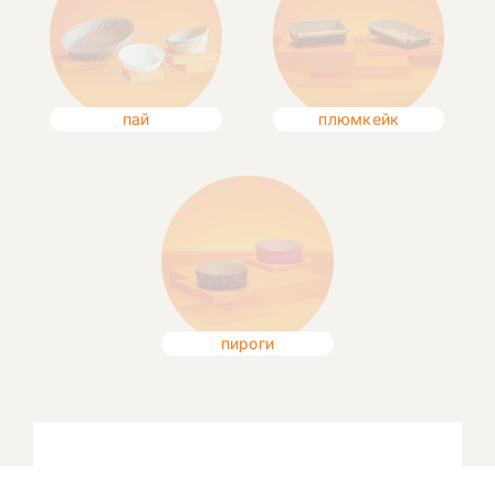
пай
плюмкейк
пироги