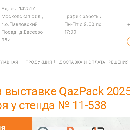
Адрес
:
142517,
Московская обл.,
График работы:
г.о.
Павловский
Пн-Пт с 9:00 по
+
Посад, д.Евсеево,
17:00
36И
ГЛАВНАЯ
ПРОДУКЦИЯ
ДОСТАВКА И ОПЛАТА
РЕШЕНИЯ
дем на выставке QazPack 2025 с 12 по 14 ноября у стенда № 11-53
 выставке QazPack 2025 
я у стенда № 11-538