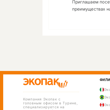
Приглашаем посети
преимуществах на
ФИЛИ
Эк
Эк
Компания Экопак с
головным офисом в Турине,
Эк
специализируется на