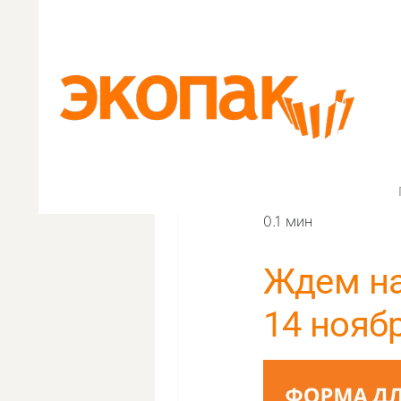
Skip
to
content
Главная
/
Новости
/ Ж
0.1 мин
Ждем на
14 ноябр