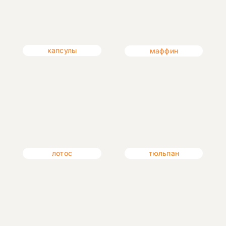
капсулы
маффин
лотос
тюльпан