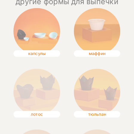
другие формы для выпечки
капсулы
маффин
лотос
тюльпан