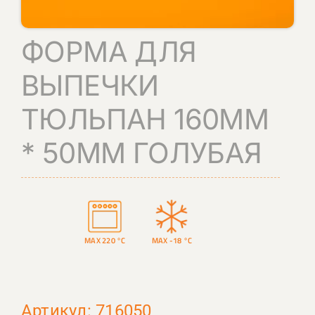
КОНТАКТЫ
ФОРМА ДЛЯ
ПОИСК
ВЫПЕЧКИ
ТЮЛЬПАН 160ММ
* 50ММ ГОЛУБАЯ
MAX 220 °C
MAX -18 °C
Артикул: 716050