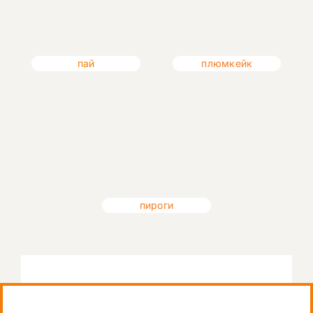
пай
плюмкейк
пироги