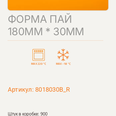
КОНТАКТЫ
ФОРМА ПАЙ
ПОИСК
180ММ * 30ММ
MAX 220 °C
MAX -18 °C
Артикул: 8018030B_R
Штук в коробке: 900