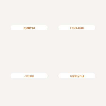
куличи
тюльпан
лотос
капсулы